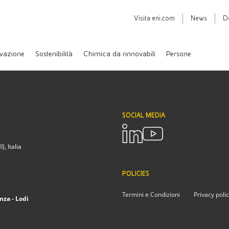
Visita
eni.com
News
D
vazione
Sostenibilità
Chimica da rinnovabili
Persone
SOCIAL MEDIA
, Italia
POLICIES
Termini e Condizioni
Privacy poli
nza - Lodi