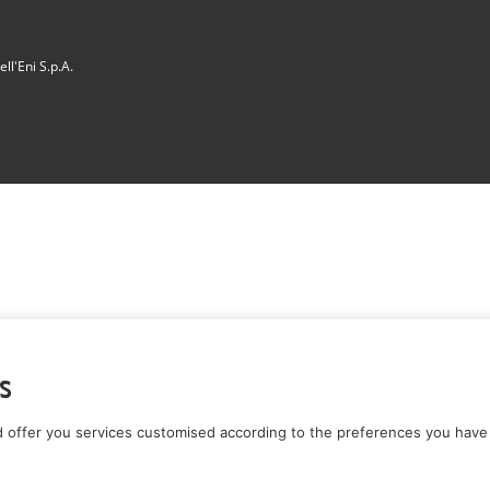
ll'Eni S.p.A.
s
 offer you services customised according to the preferences you have 