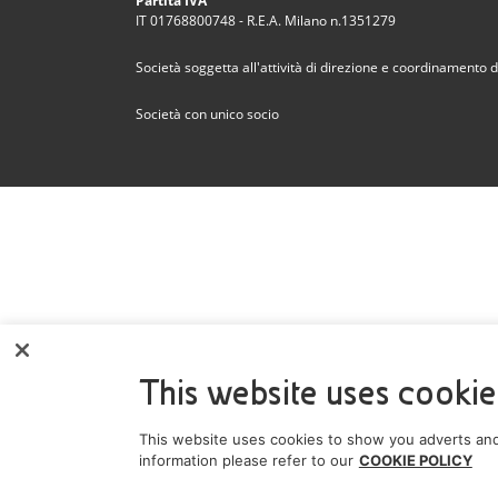
Partita IVA
IT 01768800748 - R.E.A. Milano n.1351279
Società soggetta all'attività di direzione e coordinamento de
Società con unico socio
This website uses cookie
This website uses cookies to show you adverts and
information please refer to our
COOKIE POLICY