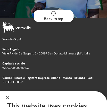
Back to top
Versalis S.p.A.
Sede Legale
Viale Alcide De Gasperi, 2 - 20097 San Donato Milanese (MI), Italia
Capitale sociale
€200.000.000,00 i.v.
Codice Fiscale e Registro Imprese Milano - Monza - Brianza - Lodi
n. 03823300821
Partita IVA
IT 01768800748 - R.E.A. Milano n.1351279
This website uses cookies
Società soggetta all'attività di direzione e coordinamento dell'Eni S.p.A.