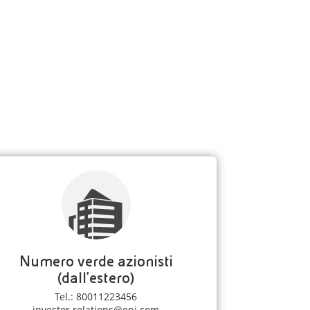
Numero verde azionisti
(dall'estero)
Tel.: 80011223456
investor.relations@eni.com