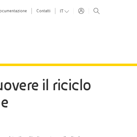
IT
ocumentazione
Contatti
vere il riciclo
he