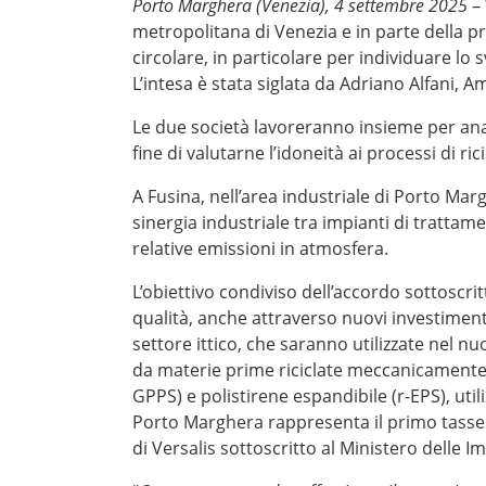
Porto Marghera (Venezia), 4 settembre 2025
– 
metropolitana di Venezia e in parte della 
circolare, in particolare per individuare lo 
L’intesa è stata siglata da Adriano Alfani, 
Le due società lavoreranno insieme per analiz
fine di valutarne l’idoneità ai processi di rici
A Fusina, nell’area industriale di Porto Marg
sinergia industriale tra impianti di trattame
relative emissioni in atmosfera.
L’obiettivo condiviso dell’accordo sottoscrit
qualità, anche attraverso nuovi investimenti,
settore ittico, che saranno utilizzate nel 
da materie prime riciclate meccanicamente ch
GPPS) e polistirene espandibile (r-EPS), ut
Porto Marghera rappresenta il primo tassell
di Versalis sottoscritto al Ministero delle I