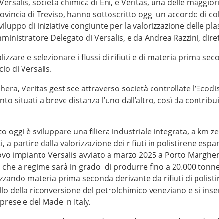
Versalis, società chimica di Eni, e Veritas, una delle maggiori m
provincia di Treviso, hanno sottoscritto oggi un accordo di
sviluppo di iniziative congiunte per la valorizzazione delle p
Amministratore Delegato di Versalis, e da Andrea Razzini, dire
zare e selezionare i flussi di rifiuti e di materia prima seco
clo di Versalis.
hera, Veritas gestisce attraverso società controllate l’Ecodis
nto situati a breve distanza l’uno dall’altro, così da contribu
to oggi è sviluppare una filiera industriale integrata, a km ze
 a partire dalla valorizzazione dei rifiuti in polistirene espa
nuovo impianto Versalis avviato a marzo 2025 a Porto Marghera
e a regime sarà in grado di produrre fino a 20.000 tonnellat
ilizzando materia prima seconda derivante da rifiuti di poli
o della riconversione del petrolchimico veneziano e si inser
mprese e del Made in Italy.