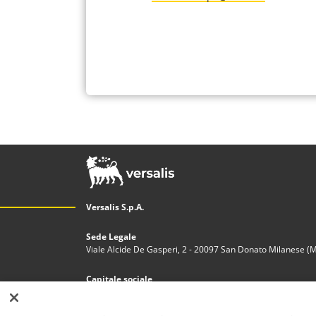
Versalis S.p.A.
Sede Legale
Viale Alcide De Gasperi, 2 - 20097 San Donato Milanese (MI)
Capitale sociale
€200.000.000,00 i.v.