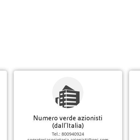
Numero verde azionisti
(dall'Italia)
Tel.: 800940924
segreteriasocietaria.azionisti@eni.com