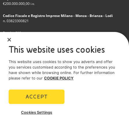
€200.000.000,00 i.v.
Codice Fiscale e Registro Imprese Milano - Monza - Brianza - Lodi
n. 03823300821
Partita IVA
IT 01768800748 - R.E.A. Milano n.1351279
This website uses cookies
Società soggetta all'attività di direzione e coordinamento dell'Eni S.p.A.
This website uses cookies to show you adverts and offer
Società con unico socio
you services customised according to the preferences you
have shown while browsing online. For further information
SOCIAL MEDIA
please refer to our
COOKIE POLICY
ACCEPT
POLICIES
Cookies Settings
Termini e Condizioni
Privacy policy
Cookie policy