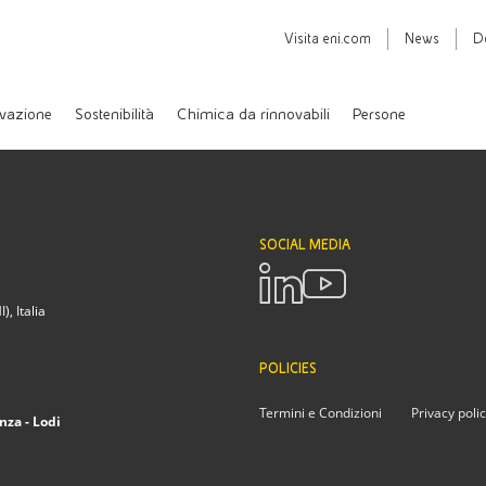
Visita
eni.com
News
D
vazione
Sostenibilità
Chimica da rinnovabili
Persone
SOCIAL MEDIA
, Italia
POLICIES
Termini e Condizioni
Privacy poli
nza - Lodi