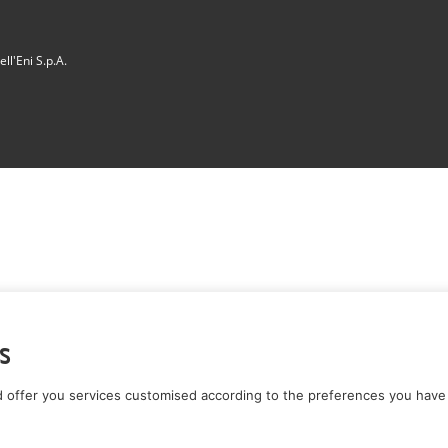
ll'Eni S.p.A.
s
 offer you services customised according to the preferences you have 