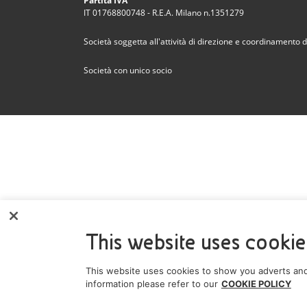
Partita IVA
IT 01768800748 - R.E.A. Milano n.1351279
Società soggetta all'attività di direzione e coordinamento de
Società con unico socio
This website uses cookie
This website uses cookies to show you adverts and
information please refer to our
COOKIE POLICY