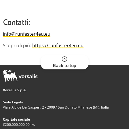
Contatti:
info@runfaster4eu.eu
Scopri di più:
https://runfaster4eu.eu
Back to top
Versalis S.p.A.
Sede Legale
Viale Alcide De Gasperi, 2 - 20097 San Donato Milanese (MI), Italia
Capitale sociale
€200.000.000,00 i.v.