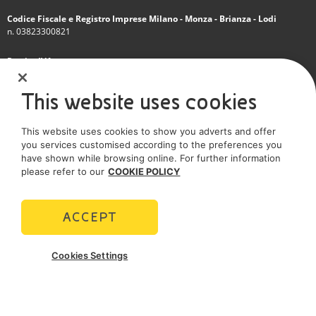
Codice Fiscale e Registro Imprese Milano - Monza - Brianza - Lodi
n. 03823300821
Partita IVA
IT 01768800748 - R.E.A. Milano n.1351279
This website uses cookies
Società soggetta all'attività di direzione e coordinamento dell'Eni S.p.A.
This website uses cookies to show you adverts and offer
Società con unico socio
you services customised according to the preferences you
have shown while browsing online. For further information
SOCIAL MEDIA
please refer to our
COOKIE POLICY
ACCEPT
POLICIES
Cookies Settings
Termini e Condizioni
Privacy policy
Cookie policy