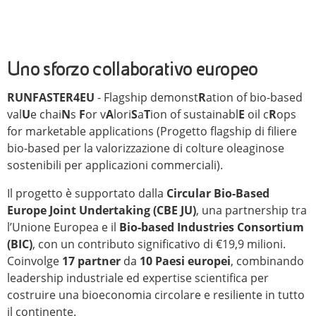
Uno sforzo collaborativo europeo
RUNFASTER4EU
- Flagship demonst
R
ation of bio-based
val
U
e chai
N
s
F
or v
A
lori
S
a
T
ion of sustainabl
E
oil c
R
ops
for marketable applications (Progetto flagship di filiere
bio-based per la valorizzazione di colture oleaginose
sostenibili per applicazioni commerciali).
Il progetto è supportato dalla
Circular Bio-Based
Europe Joint Undertaking (CBE JU)
, una partnership tra
l’Unione Europea e il
Bio-based Industries Consortium
(BIC)
, con un contributo significativo di €19,9 milioni.
Coinvolge
17 partner
da
10 Paesi europei
, combinando
leadership industriale ed expertise scientifica per
costruire una bioeconomia circolare e resiliente in tutto
il continente.