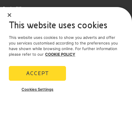
Partita IVA
IT 01768800748 - R.E.A. Milano n.1351279
This website uses cookies
Società soggetta all'attività di direzione e coordinamento dell'Eni S.p.A.
This website uses cookies to show you adverts and offer
Società con unico socio
you services customised according to the preferences you
have shown while browsing online. For further information
SOCIAL MEDIA
please refer to our
COOKIE POLICY
ACCEPT
POLICIES
Cookies Settings
Termini e Condizioni
Privacy policy
Cookie policy