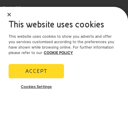
Partita IVA
IT 01768800748 - R.E.A. Milano n.1351279
This website uses cookies
Società soggetta all'attività di direzione e coordinamento dell'Eni S.p.A.
This website uses cookies to show you adverts and offer
Società con unico socio
you services customised according to the preferences you
have shown while browsing online. For further information
SOCIAL MEDIA
please refer to our
COOKIE POLICY
ACCEPT
POLICIES
Cookies Settings
Termini e Condizioni
Privacy policy
Cookie policy