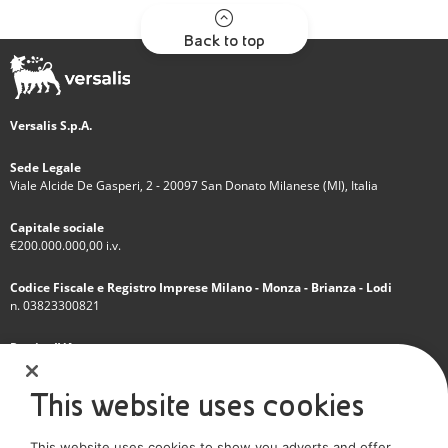
Back to top
Versalis S.p.A.
Sede Legale
Viale Alcide De Gasperi, 2 - 20097 San Donato Milanese (MI), Italia
Capitale sociale
€200.000.000,00 i.v.
Codice Fiscale e Registro Imprese Milano - Monza - Brianza - Lodi
n. 03823300821
Partita IVA
IT 01768800748 - R.E.A. Milano n.1351279
This website uses cookies
Società soggetta all'attività di direzione e coordinamento dell'Eni S.p.A.
This website uses cookies to show you adverts and offer