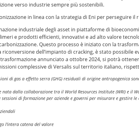
izione verso industrie sempre più sostenibili.
zzazione in linea con la strategia di Eni per perseguire il
rmazione industriale degli asset in piattaforme di bioeconom
imeri e prodotti efficienti, innovativi e ad alto valore tecn
carbonizzazione. Questo processo è iniziato con la trasforma
 riconversione dell’impianto di cracking, è stato possibile e
di trasformazione annunciato a ottobre 2024, si potrà ottener
ssioni complessive di Versalis sul territorio italiano, rispett
sioni di gas a effetto serra (GHG) residuali di origine antropogenica so
e nata dalla collaborazione tra il World Resources Institute (WRI) e il 
 sessioni di formazione per aziende e governi per misurare e gestire le e
aziendali
ngo l’intera catena del valore