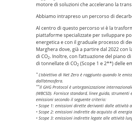
motore di soluzioni che accelerano la trans
Abbiamo intrapreso un percorso di decarboni
Al centro di questo percorso vi è la trasfo
piattaforme specializzate per sviluppare pol
energetica e con il graduale processo di de
Marghera dove, già a partire dal 2022 con la
di CO
. Inoltre, con l’attuazione del piano 
2
di tonnellate di CO
(Scope 1 e 2**) delle emi
2
*
L'obiettivo di Net Zero è raggiunto quando le emis
dall’atmosfera.
**
Il GHG Protocol è un’organizzazione internazional
(WBCSD). Fornisce standard, linee guida, strumenti e
emissioni secondo il seguente criterio:
• Scope 1: emissioni dirette derivanti dalle attività 
• Scope 2: emissioni indirette da acquisto di energia
• Scope 3: emissioni indirette legate alle attività lu