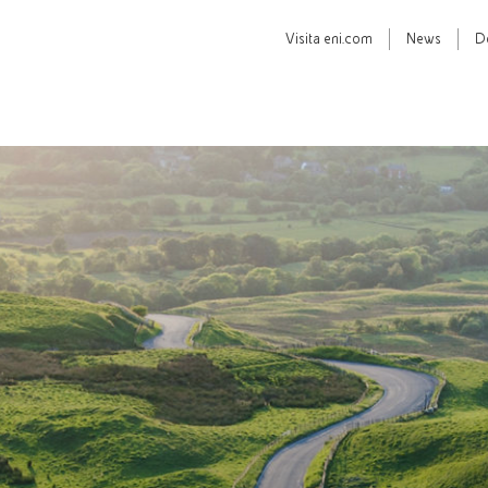
Visita
eni.com
News
D