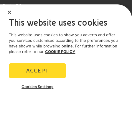
Partita IVA
IT 01768800748 - R.E.A. Milano n.1351279
La chimica è il nostro
This website uses cookies
Società soggetta all'attività di direzione e coordinamento dell'Eni S.p.A.
mondo
This website uses cookies to show you adverts and offer
Società con unico socio
you services customised according to the preferences you
have shown while browsing online. For further information
SOCIAL MEDIA
please refer to our
COOKIE POLICY
ACCEPT
POLICIES
Cookies Settings
Termini e Condizioni
Privacy policy
Cookie policy