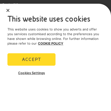
Partita IVA
IT 01768800748 - R.E.A. Milano n.1351279
Versalis' complementary
This website uses cookies
Società soggetta all'attività di direzione e coordinamento dell'Eni S.p.A.
recycling technologies
This website uses cookies to show you adverts and offer
Società con unico socio
you services customised according to the preferences you
have shown while browsing online. For further information
SOCIAL MEDIA
please refer to our
COOKIE POLICY
ACCEPT
POLICIES
Cookies Settings
Termini e Condizioni
Privacy policy
Cookie policy