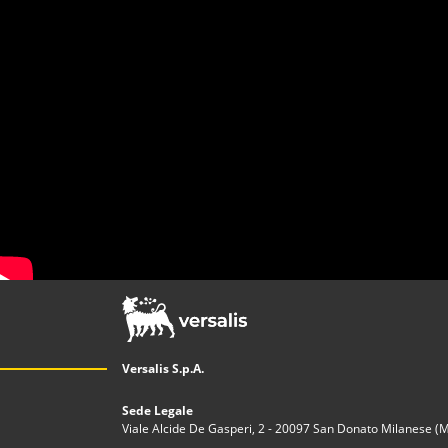
Versalis S.p.A.
Sede Legale
Viale Alcide De Gasperi, 2 - 20097 San Donato Milanese (MI)