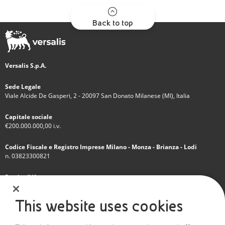
Back to top
Versalis S.p.A.
Sede Legale
Viale Alcide De Gasperi, 2 - 20097 San Donato Milanese (MI), Italia
Capitale sociale
€200.000.000,00 i.v.
Codice Fiscale e Registro Imprese Milano - Monza - Brianza - Lodi
n. 03823300821
Partita IVA
IT 01768800748 - R.E.A. Milano n.1351279
This website uses cookies
Società soggetta all'attività di direzione e coordinamento dell'Eni S.p.A.