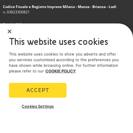
Codice Fiscale e Registro Imprese Milano - Monza - Brianza - Lodi
n. 03823300821
Partita IVA
IT 01768800748 - R.E.A. Milano n.1351279
This website uses cookies
Società soggetta all'attività di direzione e coordinamento dell'Eni S.p.A.
This website uses cookies to show you adverts and offer
Società con unico socio
you services customised according to the preferences you
have shown while browsing online. For further information
SOCIAL MEDIA
please refer to our
COOKIE POLICY
ACCEPT
POLICIES
Cookies Settings
Termini e Condizioni
Privacy policy
Cookie policy