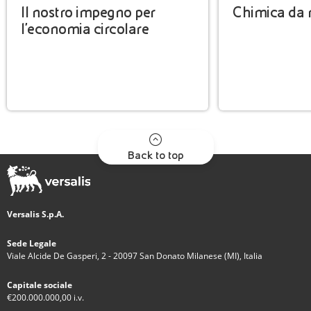
Il nostro impegno per
Chimica da r
l'economia circolare
Back to top
Versalis S.p.A.
Sede Legale
Viale Alcide De Gasperi, 2 - 20097 San Donato Milanese (MI), Italia
Capitale sociale
€200.000.000,00 i.v.